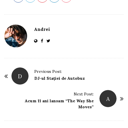
Andrei
P
Previous Post:
D
o
DJ-ul Stației de Autobuz
s
t
Next Post:
A
Acum 11 ani lansam “The Way She
N
Moves”
a
v
i