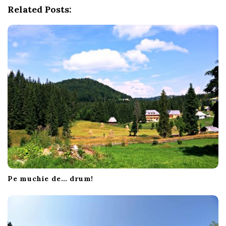
g
Related Posts:
a
t
i
o
n
Pe muchie de… drum!