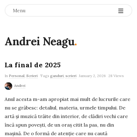
-
-
-
Menu
Andrei Neagu
.
La final de 2025
In
Personal
,
Scrieri
Tags
ganduri
,
scrieri
January 2, 2026
28 Views
Andrei
Anul acesta m-am apropiat mai mult de lucrurile care
nu se grăbesc: detaliul, materia, urmele timpului. De
artă și muzică trăite din interior, de clădiri vechi care
încă spun povești, de un oraș citit la pas, nu din
mașină. De o formă de atenție care nu caută