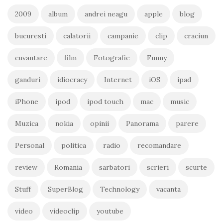
2009
album
andrei neagu
apple
blog
bucuresti
calatorii
campanie
clip
craciun
cuvantare
film
Fotografie
Funny
ganduri
idiocracy
Internet
iOS
ipad
iPhone
ipod
ipod touch
mac
music
Muzica
nokia
opinii
Panorama
parere
Personal
politica
radio
recomandare
review
Romania
sarbatori
scrieri
scurte
Stuff
SuperBlog
Technology
vacanta
video
videoclip
youtube