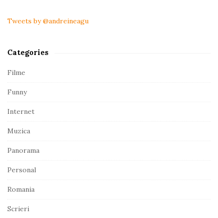
i
t
Tweets by @andreineagu
e
S
Categories
i
d
Filme
e
Funny
b
a
Internet
r
Muzica
Panorama
Personal
Romania
Scrieri