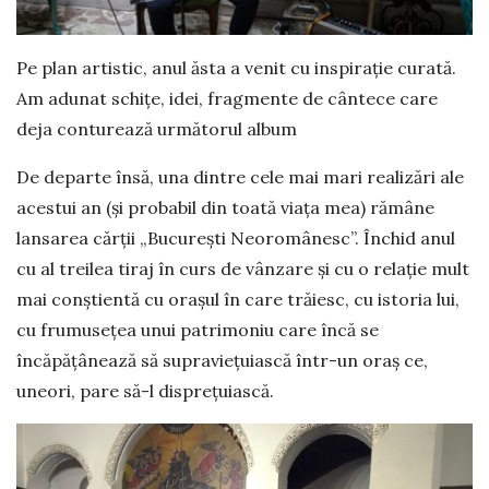
Pe plan artistic, anul ăsta a venit cu inspirație curată.
Am adunat schițe, idei, fragmente de cântece care
deja conturează următorul album
De departe însă, una dintre cele mai mari realizări ale
acestui an (și probabil din toată viața mea) rămâne
lansarea cărții „București Neoromânesc”. Închid anul
cu al treilea tiraj în curs de vânzare și cu o relație mult
mai conștientă cu orașul în care trăiesc, cu istoria lui,
cu frumusețea unui patrimoniu care încă se
încăpățânează să supraviețuiască într-un oraș ce,
uneori, pare să-l disprețuiască.