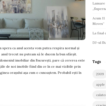
Lansare 
„Superna
Acum 11 
Moves”
La final
DJ-ul St
m spera ca anul acesta vom putea respira normal și
 anul trecut nu puteam să le ducem la bun sfârșit.
 domeniul imobiliar din București, pare că cererea este
Tags
le de noi imobile fiind din ce în ce mai vizibile prin
ginea orașului așa cum o cunoaștem. Probabil ești în
2009
apple
calato
craciu