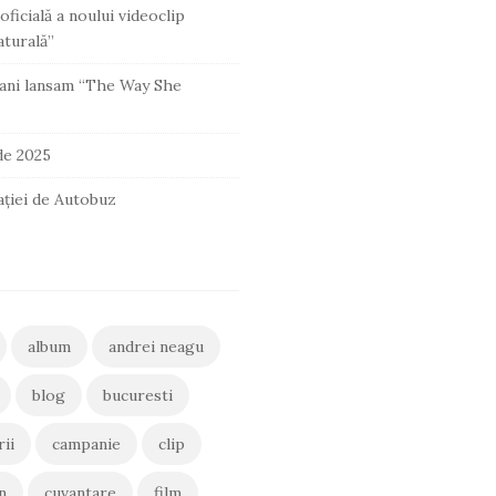
oficială a noului videoclip
turală”
ani lansam “The Way She
 de 2025
ației de Autobuz
album
andrei neagu
blog
bucuresti
rii
campanie
clip
n
cuvantare
film