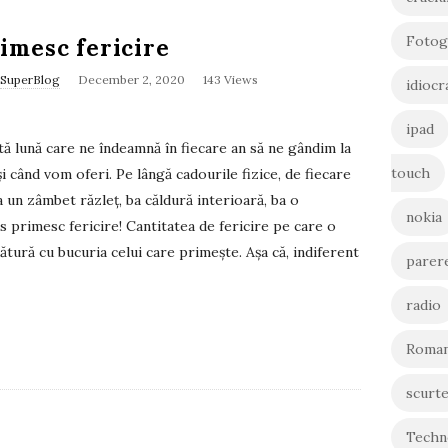
Fotog
rimesc fericire
SuperBlog
December 2, 2020
143 Views
idiocr
ipad
ă lună care ne îndeamnă în fiecare an să ne gândim la
touch
și când vom oferi. Pe lângă cadourile fizice, de fiecare
 un zâmbet răzleț, ba căldură interioară, ba o
nokia
s primesc fericire! Cantitatea de fericire pe care o
tură cu bucuria celui care primește. Așa că, indiferent
parer
radio
Roman
scurt
Techn