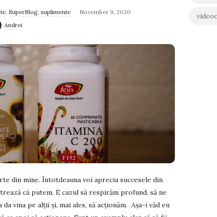
nte
,
SuperBlog
,
suplimente
November 9, 2020
videoc
Andrei
arte din mine. Întotdeauna voi aprecia succesele din
trează că putem. E cazul să respirăm profund, să ne
 da vina pe alții și, mai ales, să acționăm. Așa-i văd eu