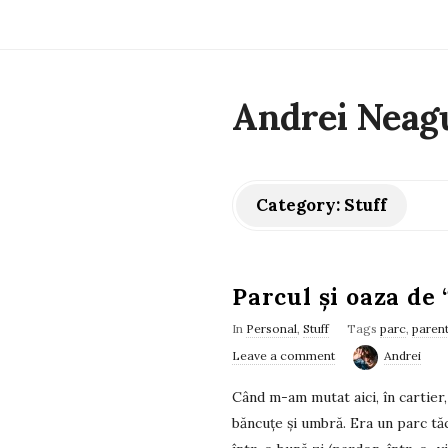
Andrei Neag
Category:
Stuff
Parcul și oaza de 
In
Personal
,
Stuff
Tags
parc
,
paren
Leave a comment
Andrei
Când m-am mutat aici, în cartier,
băncuțe și umbră. Era un parc tăcu