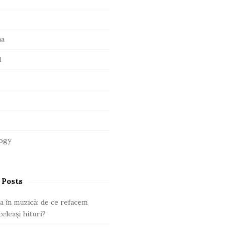
ma
l
ogy
 Posts
a în muzică: de ce refacem
eleași hituri?