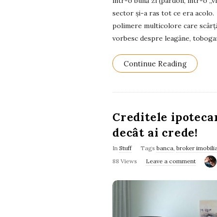
într-o bună zi (pardon, într-o „v
sector și-a ras tot ce era acolo.
polimere multicolore care scârțâi
vorbesc despre leagăne, toboga
Continue Reading
Creditele ipoteca
decât ai crede!
In
Stuff
Tags
banca
,
broker imobili
88 Views
Leave a comment