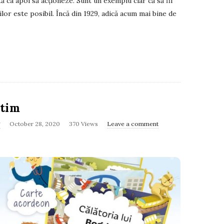
tă ca apoi să acționeze. Sunt un exemplu clar că să fii
or este posibil. Încă din 1929, adică acum mai bine de
itim
g
October 28, 2020
370 Views
Leave a comment