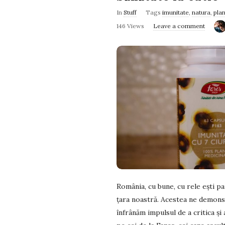
In
Stuff
Tags
imunitate
,
natura
,
pla
146 Views
Leave a comment
România, cu bune, cu rele ești p
țara noastră. Acestea ne demons
înfrânăm impulsul de a critica și a