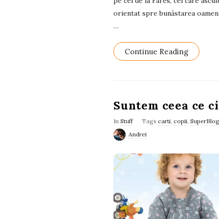
pe cei de la Fares, cei care ascul
orientat spre bunăstarea oamenil
…
Continue Reading
Suntem ceea ce c
In
Stuff
Tags
carti
,
copii
,
SuperBlo
Andrei