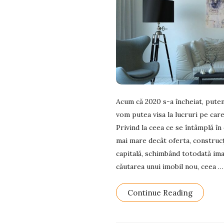
Acum că 2020 s-a încheiat, pute
vom putea visa la lucruri pe care
Privind la ceea ce se întâmplă în
mai mare decât oferta, construcții
capitală, schimbând totodată ima
căutarea unui imobil nou, ceea
…
Continue Reading