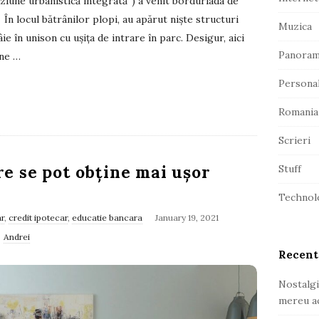
iziune urbanistică integrată”) a venit borduriada de
r
 În locul bătrânilor plopi, au apărut niște structuri
Muzica
e în unison cu ușița de intrare în parc. Desigur, aici
Panora
ne
…
Persona
Romania
Scrieri
re se pot obține mai ușor
Stuff
Technol
ar
,
credit ipotecar
,
educatie bancara
January 19, 2021
Andrei
Recent
Nostalgi
mereu ac