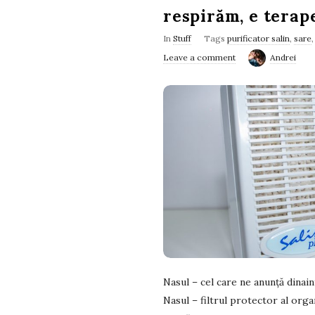
respirăm, e terap
In
Stuff
Tags
purificator salin
,
sare
Leave a comment
Andrei
Nasul – cel care ne anunță dinain
Nasul – filtrul protector al org