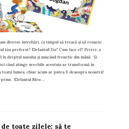
am diverse întrebări, ca timpul să treacă și să reușesc
l tău preferat? Elefantul! Da? Cum face el? Prrrrr, a
l în dreptul nasului și mișcând frenetic din mână. Și
nci când atinge urechile acestuia se transformă în
în toată lumea, chiar acum ar putea fi deasupra noastră!
rprins. Elefantul Meu
…
de toate zilele: să te