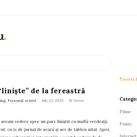
u
.
S
i
t
Tweets 
e
“liniște” de la fereastră
S
Catego
i
ting
,
Personal
,
scrieri
July 23, 2025
15 Views
d
Filme
e
 aveam vedere spre un parc liniștit cu multă verdeață,
Funny
b
t, cu iz de jurnal de seară și aer de tablou uitat. Apoi,
a
Internet