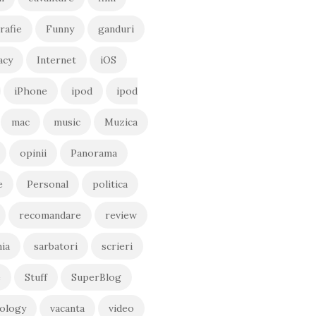
rafie
Funny
ganduri
acy
Internet
iOS
iPhone
ipod
ipod
mac
music
Muzica
opinii
Panorama
e
Personal
politica
recomandare
review
ia
sarbatori
scrieri
e
Stuff
SuperBlog
ology
vacanta
video