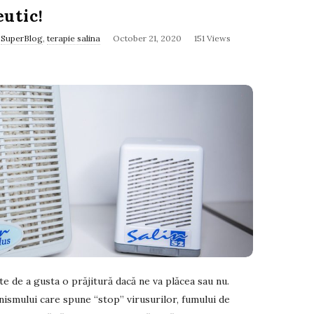
eutic!
,
SuperBlog
,
terapie salina
October 21, 2020
151 Views
te de a gusta o prăjitură dacă ne va plăcea sau nu.
anismului care spune “stop” virusurilor, fumului de