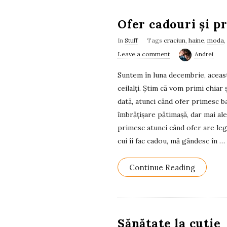
Ofer cadouri și p
In
Stuff
Tags
craciun
,
haine
,
moda
,
Leave a comment
Andrei
Suntem în luna decembrie, aceast
ceilalți. Știm că vom primi chiar 
dată, atunci când ofer primesc ba
îmbrățișare pătimașă, dar mai ale
primesc atunci când ofer are legă
cui îi fac cadou, mă gândesc în
…
Continue Reading
Sănătate la cutie