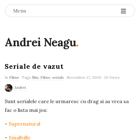
-
-
-
Menu
Andrei Neagu
.
Seriale de vazut
In
Filme
Tags
film
,
Filme
,
seriale
November 27, 2009
26 Views
Andrei
Sunt serialele care le urmaresc cu drag si as vrea sa
fac o lista mai jos:
–
Supernatural
–
Smallville