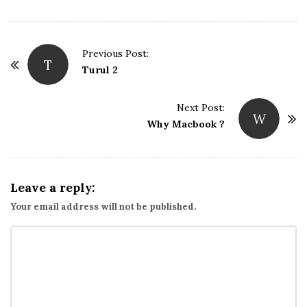
P
Previous Post:
T
o
Turul 2
s
t
Next Post:
W
Why Macbook ?
N
a
v
i
Leave a reply:
g
Your email address will not be published.
a
t
i
o
n