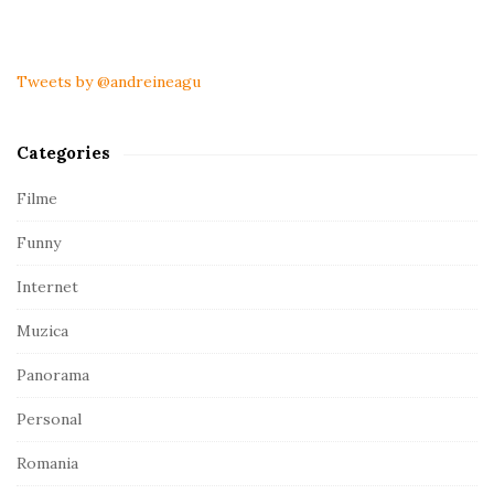
S
i
t
Tweets by @andreineagu
e
S
Categories
i
d
Filme
e
Funny
b
a
Internet
r
Muzica
Panorama
Personal
Romania