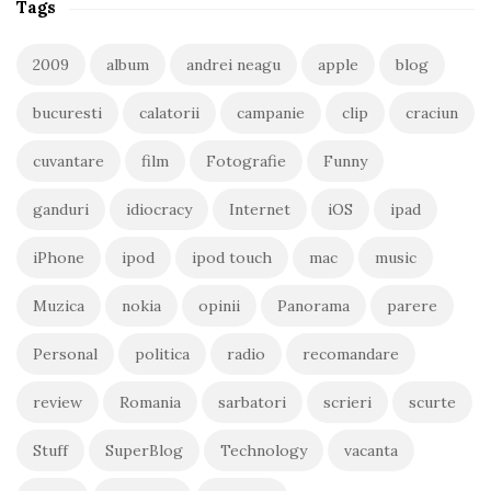
Tags
2009
album
andrei neagu
apple
blog
bucuresti
calatorii
campanie
clip
craciun
cuvantare
film
Fotografie
Funny
ganduri
idiocracy
Internet
iOS
ipad
iPhone
ipod
ipod touch
mac
music
Muzica
nokia
opinii
Panorama
parere
Personal
politica
radio
recomandare
review
Romania
sarbatori
scrieri
scurte
Stuff
SuperBlog
Technology
vacanta