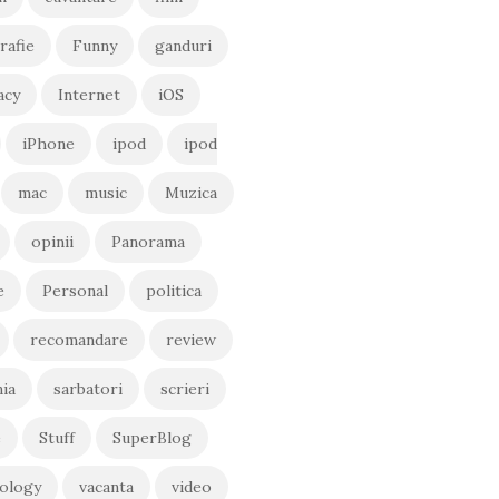
rafie
Funny
ganduri
acy
Internet
iOS
iPhone
ipod
ipod
mac
music
Muzica
opinii
Panorama
e
Personal
politica
recomandare
review
ia
sarbatori
scrieri
e
Stuff
SuperBlog
ology
vacanta
video