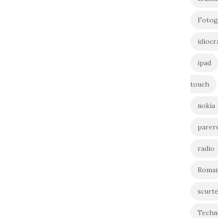
Fotog
idiocr
ipad
touch
nokia
parer
radio
Roman
scurt
Techn