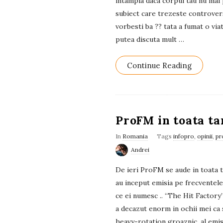
intampla daca corpul tau nu mai 
subiect care trezeste controvers
vorbesti ba ?? tata a fumat o via
putea discuta mult
…
Continue Reading
ProFM in toata tar
In
Romania
Tags
infopro
,
opinii
,
pr
Andrei
De ieri ProFM se aude in toata 
au inceput emisia pe frecventele
ce ei numesc .. “The Hit Factory
a decazut enorm in ochii mei ca s
heavy-rotation groaznic, al emis