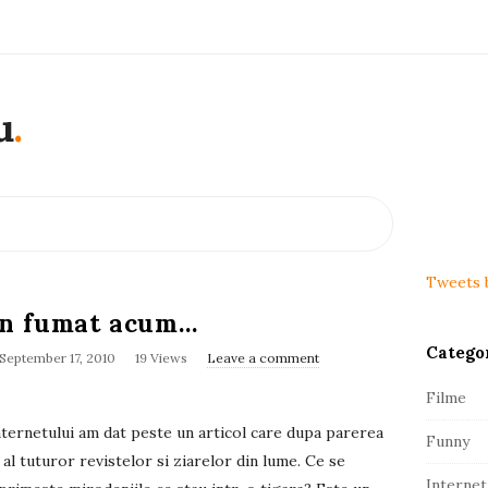
u
.
S
i
t
Tweets 
e
din fumat acum…
S
Catego
i
September 17, 2010
19 Views
Leave a comment
d
Filme
e
nternetului am dat peste un articol care dupa parerea
Funny
b
 al tuturor revistelor si ziarelor din lume. Ce se
a
Internet