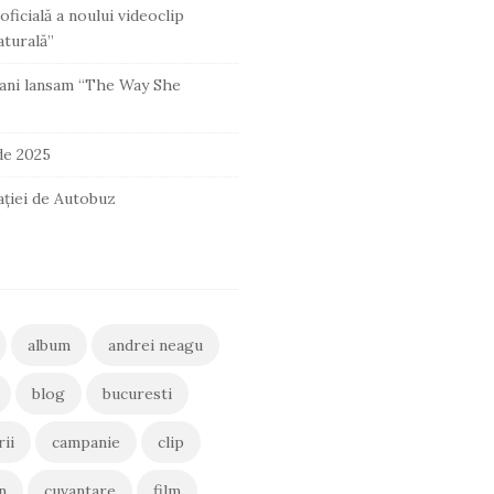
oficială a noului videoclip
turală”
ani lansam “The Way She
 de 2025
ației de Autobuz
album
andrei neagu
blog
bucuresti
rii
campanie
clip
n
cuvantare
film