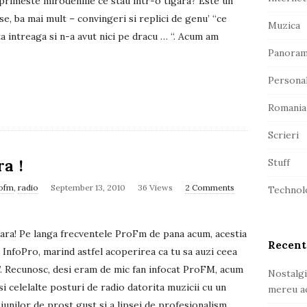
primeste mirodeniile ce stau intr-o tigara? Este un
r
e, ba mai mult – convingeri si replici de genu’ “ce
Muzica
ta intreaga si n-a avut nici pe dracu … “. Acum am
Panora
Persona
Romania
Scrieri
a !
Stuff
ofm
,
radio
September 13, 2010
36 Views
2 Comments
Technol
tara! Pe langa frecventele ProFm de pana acum, acestia
Recent
 InfoPro, marind astfel acoperirea ca tu sa auzi ceea
”. Recunosc, desi eram de mic fan infocat ProFM, acum
Nostalgi
i celelalte posturi de radio datorita muzicii cu un
mereu ac
iunilor de prost gust si a lipsei de profesionalism.