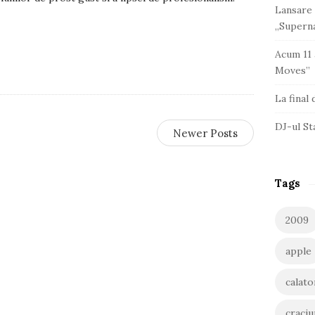
Lansare 
„Superna
Acum 11 
Moves”
La final
DJ-ul St
Newer Posts
Tags
2009
apple
calato
craciu