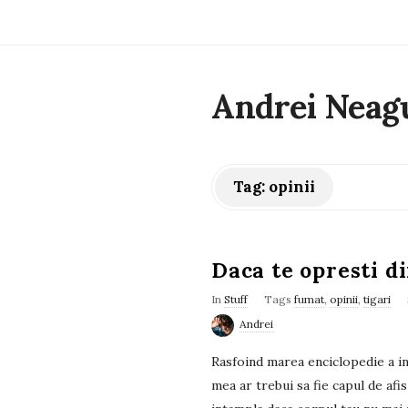
Andrei Neag
Tag:
opinii
Daca te opresti 
In
Stuff
Tags
fumat
,
opinii
,
tigari
Andrei
Rasfoind marea enciclopedie a i
mea ar trebui sa fie capul de afis