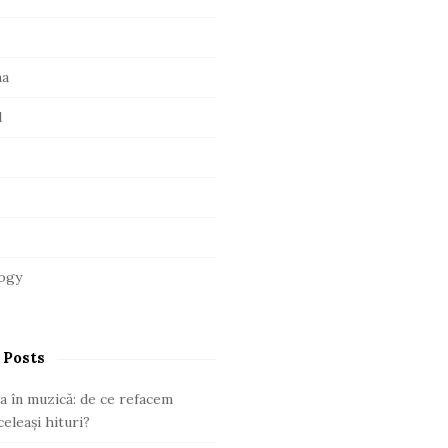
ma
l
ogy
 Posts
a în muzică: de ce refacem
eleași hituri?