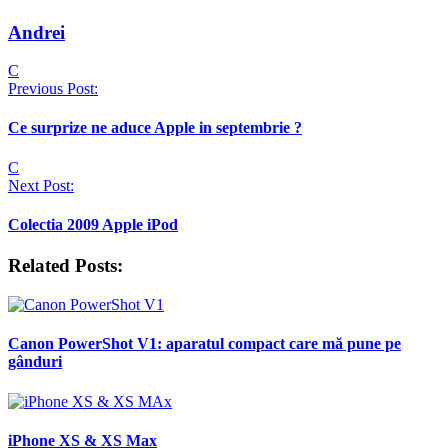
Andrei
Post
C
Previous Post:
Navigation
Ce surprize ne aduce Apple in septembrie ?
C
Next Post:
Colectia 2009 Apple iPod
Related Posts:
Canon PowerShot V1: aparatul compact care mă pune pe
gânduri
iPhone XS & XS Max