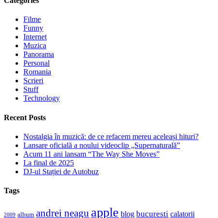
Categories
Filme
Funny
Internet
Muzica
Panorama
Personal
Romania
Scrieri
Stuff
Technology
Recent Posts
Nostalgia în muzică: de ce refacem mereu aceleași hituri?
Lansare oficială a noului videoclip „Supernaturală”
Acum 11 ani lansam “The Way She Moves”
La final de 2025
DJ-ul Stației de Autobuz
Tags
apple
andrei neagu
bucuresti
blog
calatorii
album
2009