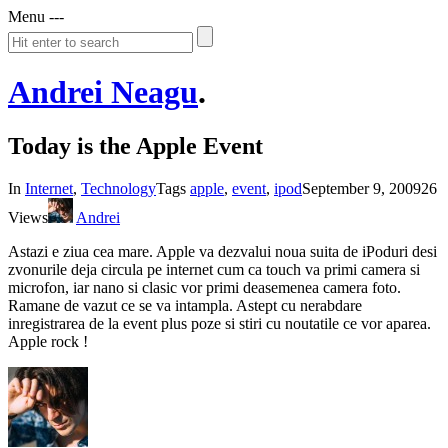
Menu
-
-
-
Andrei Neagu
.
Today is the Apple Event
In
Internet
,
Technology
Tags
apple
,
event
,
ipod
September 9, 2009
26
Views
Andrei
Astazi e ziua cea mare. Apple va dezvalui noua suita de iPoduri desi
zvonurile deja circula pe internet cum ca touch va primi camera si
microfon, iar nano si clasic vor primi deasemenea camera foto.
Ramane de vazut ce se va intampla. Astept cu nerabdare
inregistrarea de la event plus poze si stiri cu noutatile ce vor aparea.
Apple rock !