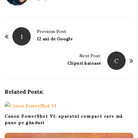
P
Previous Post:
1
o
12 ani de Google
s
t
Next Post:
C
Clipuri haioase
N
a
v
i
Related Posts:
g
a
t
Canon PowerShot V1: aparatul compact care mă
i
pune pe gânduri
o