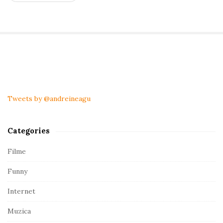
S
i
t
Tweets by @andreineagu
e
S
Categories
i
d
Filme
e
Funny
b
a
Internet
r
Muzica