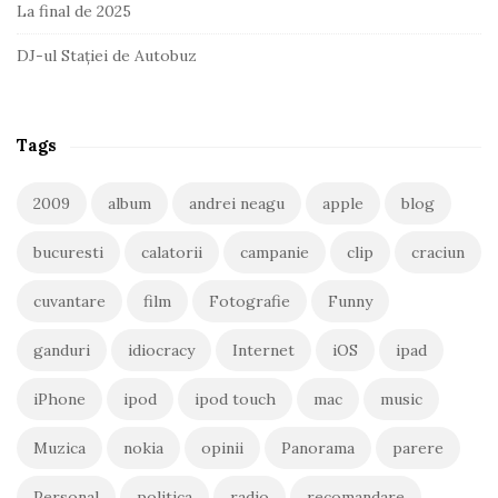
La final de 2025
DJ-ul Stației de Autobuz
Tags
2009
album
andrei neagu
apple
blog
bucuresti
calatorii
campanie
clip
craciun
cuvantare
film
Fotografie
Funny
ganduri
idiocracy
Internet
iOS
ipad
iPhone
ipod
ipod touch
mac
music
Muzica
nokia
opinii
Panorama
parere
Personal
politica
radio
recomandare