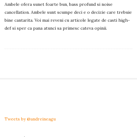
Ambele ofera sunet foarte bun, bass profund si noise
cancellation. Ambele sunt scumpe deci e o decizie care trebuie
bine cantarita. Voi mai reveni cu articole legate de casti high-
def si sper ca pana atunci sa primesc cateva opinii.
S
i
t
Tweets by @andreineagu
e
S