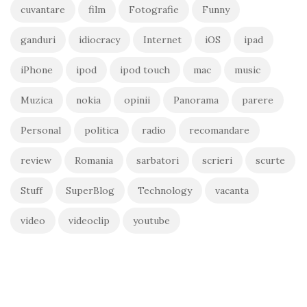
cuvantare
film
Fotografie
Funny
ganduri
idiocracy
Internet
iOS
ipad
iPhone
ipod
ipod touch
mac
music
Muzica
nokia
opinii
Panorama
parere
Personal
politica
radio
recomandare
review
Romania
sarbatori
scrieri
scurte
Stuff
SuperBlog
Technology
vacanta
video
videoclip
youtube