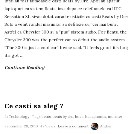
Intai au fost faimoasele casti Beats by Dre. Apoi au aparut
laptopuri cu sistem Beats, insa dupa ce telefoanele ca HTC
Sensation XL si-au dotat caracteristicile cu casti Beats by Dre
Solo a venit randul masinilor sa defileze cu “cei mai buni”.
Astfel ca Chrysler 300 si-a “pus” sistem audio. For Beats, the
Chrysler 300 was the perfect car to debut the audio system.
“The 300 is just a cool car,” Iovine said. “It feels good; it’s hot;
it’s got
…
Continue Reading
Ce casti sa aleg ?
In
Technology
Tags
beats
,
beats by dre
,
bose
,
headphones
,
monster
September 28, 2010
47 Views
Leave a comment
Andrei