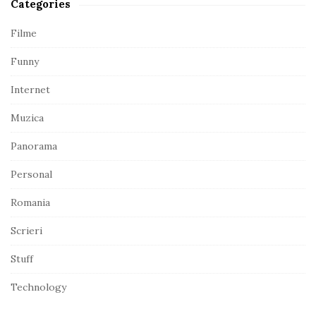
Categories
i
d
Filme
e
Funny
b
a
Internet
r
Muzica
Panorama
Personal
Romania
Scrieri
Stuff
Technology