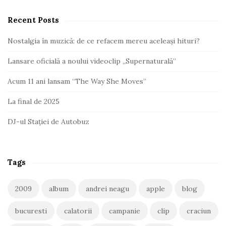
Recent Posts
Nostalgia în muzică: de ce refacem mereu aceleași hituri?
Lansare oficială a noului videoclip „Supernaturală”
Acum 11 ani lansam “The Way She Moves”
La final de 2025
DJ-ul Stației de Autobuz
Tags
2009
album
andrei neagu
apple
blog
bucuresti
calatorii
campanie
clip
craciun