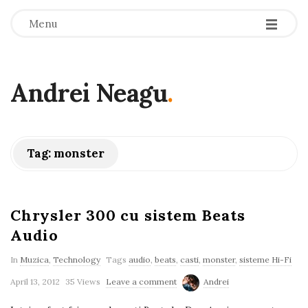
-
-
-
Menu
Andrei Neagu
.
Tag:
monster
Chrysler 300 cu sistem Beats
Audio
In
Muzica
,
Technology
Tags
audio
,
beats
,
casti
,
monster
,
sisteme Hi-Fi
April 13, 2012
35 Views
Leave a comment
Andrei