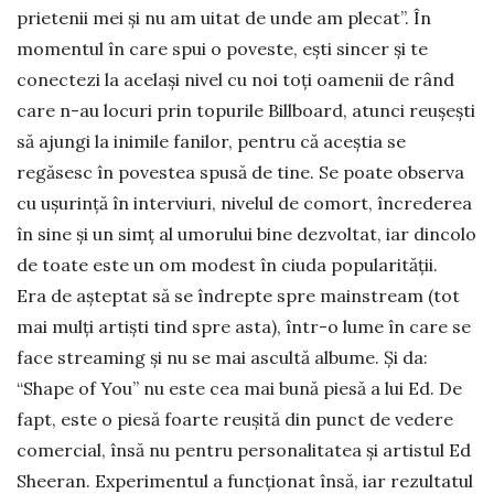
prietenii mei și nu am uitat de unde am plecat”. În
momentul în care spui o poveste, ești sincer și te
conectezi la același nivel cu noi toți oamenii de rând
care n-au locuri prin topurile Billboard, atunci reușești
să ajungi la inimile fanilor, pentru că aceștia se
regăsesc în povestea spusă de tine. Se poate observa
cu ușurință în interviuri, nivelul de comort, încrederea
în sine și un simț al umorului bine dezvoltat, iar dincolo
de toate este un om modest în ciuda popularității.
Era de așteptat să se îndrepte spre mainstream (tot
mai mulți artiști tind spre asta), într-o lume în care se
face streaming și nu se mai ascultă albume. Și da:
“Shape of You” nu este cea mai bună piesă a lui Ed. De
fapt, este o piesă foarte reușită din punct de vedere
comercial, însă nu pentru personalitatea și artistul Ed
Sheeran. Experimentul a funcționat însă, iar rezultatul