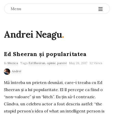
-
-
-
Menu
Andrei Neagu
.
Ed Sheeran și popularitatea
In
Muzica
Tags
Ed Sheeran
,
opinie
,
parere
May 26, 2017
32 Views
Andrei
Mă întreba un prieten deunăzi, care-i treaba cu Ed
Sheeran și a lui popularitate. El îl percepe ca fiind o
“non-valoare” și un “kitch”. Eu țin să-l contrazic.
Cândva, un celebru actor a fost descris astfel: “the
stupid person’s idea of what an intelligent person is