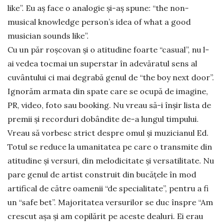
like”. Eu aș face o analogie și-aș spune: “the non-
musical knowledge person’s idea of what a good
musician sounds like”.
Cu un păr roșcovan și o atitudine foarte “casual”, nu l-
ai vedea tocmai un superstar în adevăratul sens al
cuvântului ci mai degrabă genul de “the boy next door”.
Ignorăm armata din spate care se ocupă de imagine,
PR, video, foto sau booking. Nu vreau să-i înșir lista de
premii și recorduri dobândite de-a lungul timpului.
Vreau să vorbesc strict despre omul și muzicianul Ed.
Totul se reduce la umanitatea pe care o transmite din
atitudine și versuri, din melodicitate și versatilitate. Nu
pare genul de artist construit din bucățele în mod
artifical de către oamenii “de specialitate”, pentru a fi
un “safe bet”. Majoritatea versurilor se duc înspre “Am
crescut așa și am copilărit pe aceste dealuri. Ei erau