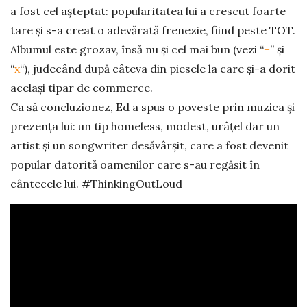
a fost cel așteptat: popularitatea lui a crescut foarte
tare și s-a creat o adevărată frenezie, fiind peste TOT.
Albumul este grozav, însă nu și cel mai bun (vezi “
+
” și
“
x
“), judecând după câteva din piesele la care și-a dorit
același tipar de commerce.
Ca să concluzionez, Ed a spus o poveste prin muzica și
prezența lui: un tip homeless, modest, urâțel dar un
artist și un songwriter desăvârșit, care a fost devenit
popular datorită oamenilor care s-au regăsit în
cântecele lui. #ThinkingOutLoud