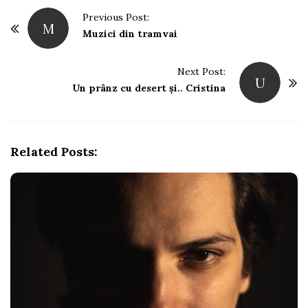
P
Previous Post:
M
o
Muzici din tramvai
s
t
Next Post:
U
Un prânz cu desert și.. Cristina
N
a
v
i
Related Posts:
g
a
t
i
o
n