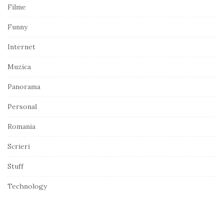
d
Filme
e
Funny
b
a
Internet
r
Muzica
Panorama
Personal
Romania
Scrieri
Stuff
Technology