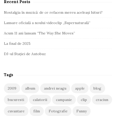
Recent Posts
Nostalgia în muzică: de ce refacem mereu aceleași hituri?
Lansare oficială a noului videoclip „Supernaturală”
Acum 11 ani lansam “The Way She Moves”
La final de 2025
DJ-ul Stației de Autobuz
Tags
2009
album
andrei neagu
apple
blog
bucuresti
calatorii
campanie
clip
craciun
cuvantare
film
Fotografie
Funny