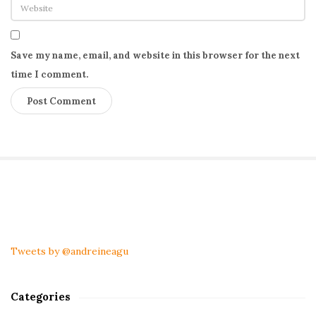
Save my name, email, and website in this browser for the next
time I comment.
S
i
t
Tweets by @andreineagu
e
S
Categories
i