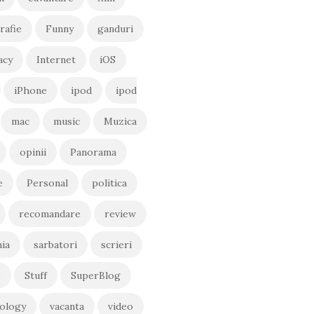
rafie
Funny
ganduri
acy
Internet
iOS
iPhone
ipod
ipod
mac
music
Muzica
opinii
Panorama
e
Personal
politica
recomandare
review
ia
sarbatori
scrieri
e
Stuff
SuperBlog
ology
vacanta
video