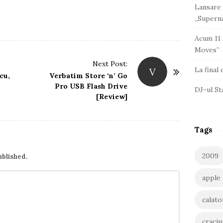
Lansare 
„Superna
Acum 11 
Moves”
Next Post:
La final
V
cu,
Verbatim Store ‘n’ Go
Pro USB Flash Drive
DJ-ul St
[Review]
Tags
2009
ublished.
apple
calato
craciu