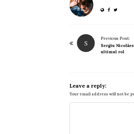
P
Previous Post:
S
o
Sergiu Nicolăes
ultimul rol
s
t
N
a
Leave a reply:
v
i
Your email address will not be p
g
a
t
i