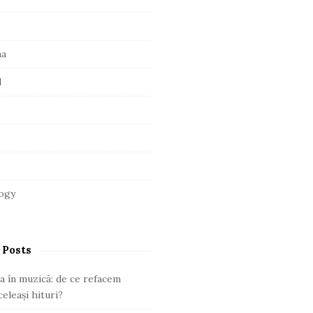
ma
l
ogy
 Posts
a în muzică: de ce refacem
eleași hituri?