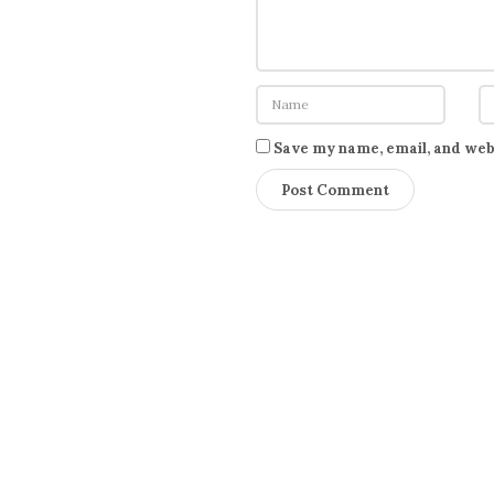
o
n
Save my name, email, and webs