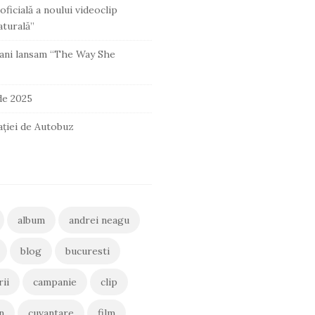
oficială a noului videoclip
turală”
ani lansam “The Way She
 de 2025
ației de Autobuz
album
andrei neagu
blog
bucuresti
rii
campanie
clip
n
cuvantare
film