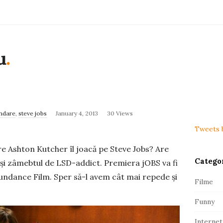
u
.
S
i
ndare
,
steve jobs
January 4, 2013
30 Views
t
Tweets 
e
are Ashton Kutcher îl joacă pe Steve Jobs? Are
S
Catego
i
r și zâmebtul de LSD-addict. Premiera jOBS va fi
d
 Sundance Film. Sper să-l avem cât mai repede și
Filme
e
Funny
b
a
Internet