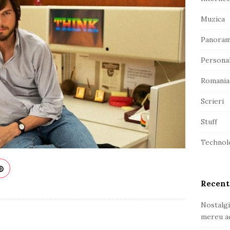
r
Muzica
Panora
Persona
Romania
Scrieri
Stuff
Technol
Recent
Nostalgi
mereu ac