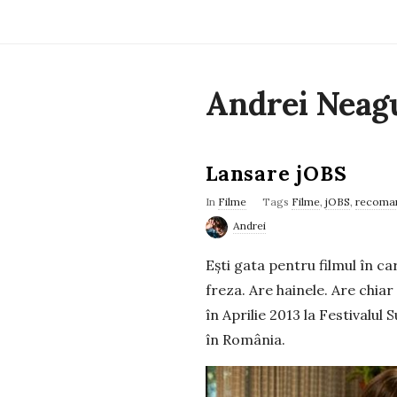
Andrei Neag
Lansare jOBS
In
Filme
Tags
Filme
,
jOBS
,
recoma
Andrei
Ești gata pentru filmul în c
freza. Are hainele. Are chia
în Aprilie 2013 la Festivalul
în România.