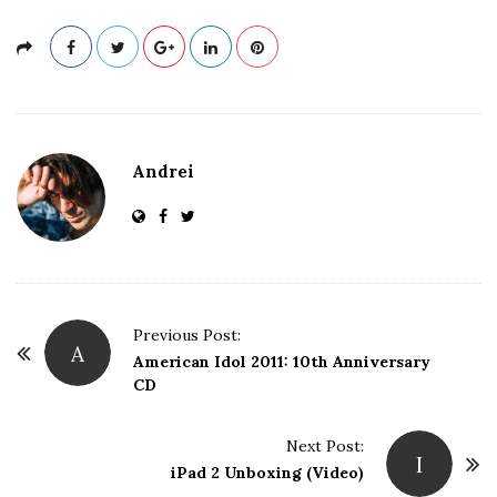
Andrei
P
Previous Post:
A
o
American Idol 2011: 10th Anniversary
CD
s
t
Next Post:
N
I
iPad 2 Unboxing (Video)
a