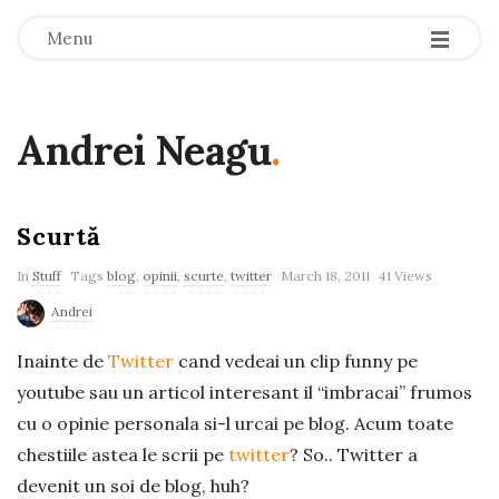
-
-
-
Menu
Andrei Neagu
.
Scurtă
In
Stuff
Tags
blog
,
opinii
,
scurte
,
twitter
March 18, 2011
41 Views
Andrei
Inainte de
Twitter
cand vedeai un clip funny pe
youtube sau un articol interesant il “imbracai” frumos
cu o opinie personala si-l urcai pe blog. Acum toate
chestiile astea le scrii pe
twitter
? So.. Twitter a
devenit un soi de blog, huh?