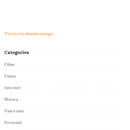
S
i
t
Tweets by @andreineagu
e
S
Categories
i
d
Filme
e
Funny
b
a
Internet
r
Muzica
Panorama
Personal