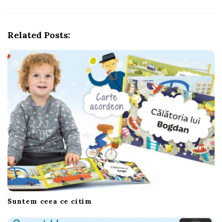
v
i
g
Related Posts:
a
t
i
o
n
Suntem ceea ce citim