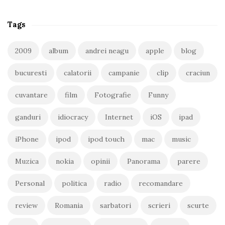
Tags
2009
album
andrei neagu
apple
blog
bucuresti
calatorii
campanie
clip
craciun
cuvantare
film
Fotografie
Funny
ganduri
idiocracy
Internet
iOS
ipad
iPhone
ipod
ipod touch
mac
music
Muzica
nokia
opinii
Panorama
parere
Personal
politica
radio
recomandare
review
Romania
sarbatori
scrieri
scurte