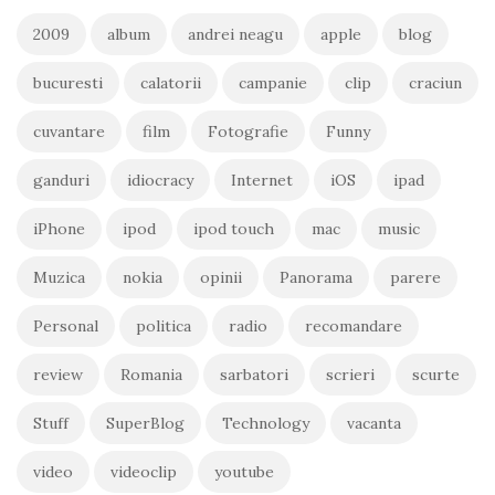
2009
album
andrei neagu
apple
blog
bucuresti
calatorii
campanie
clip
craciun
cuvantare
film
Fotografie
Funny
ganduri
idiocracy
Internet
iOS
ipad
iPhone
ipod
ipod touch
mac
music
Muzica
nokia
opinii
Panorama
parere
Personal
politica
radio
recomandare
review
Romania
sarbatori
scrieri
scurte
Stuff
SuperBlog
Technology
vacanta
video
videoclip
youtube