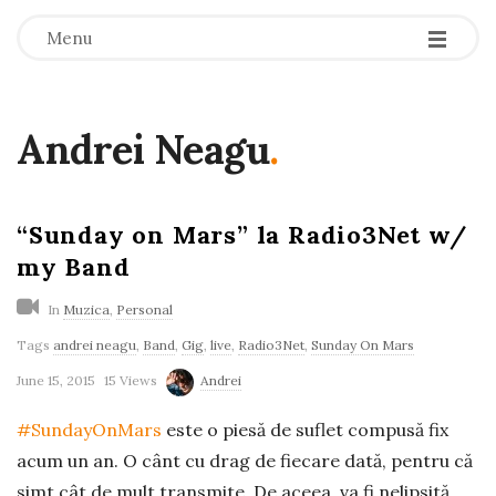
-
-
-
Menu
Andrei Neagu
.
“Sunday on Mars” la Radio3Net w/
my Band
In
Muzica
,
Personal
Tags
andrei neagu
,
Band
,
Gig
,
live
,
Radio3Net
,
Sunday On Mars
June 15, 2015
15 Views
Andrei
#‎SundayOnMars
‬ este o piesă de suflet compusă fix
acum un an. O cânt cu drag de fiecare dată, pentru că
simt cât de mult transmite. De aceea, va fi nelipsită