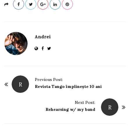
Andrei
P
Previous Post:
R
o
Revista Tango împlinește 10 ani
s
t
Next Post:
R
Rehearsing w/ my band
N
a
v