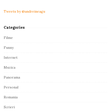
i
t
Tweets by @andreineagu
e
S
Categories
i
d
Filme
e
Funny
b
a
Internet
r
Muzica
Panorama
Personal
Romania
Scrieri