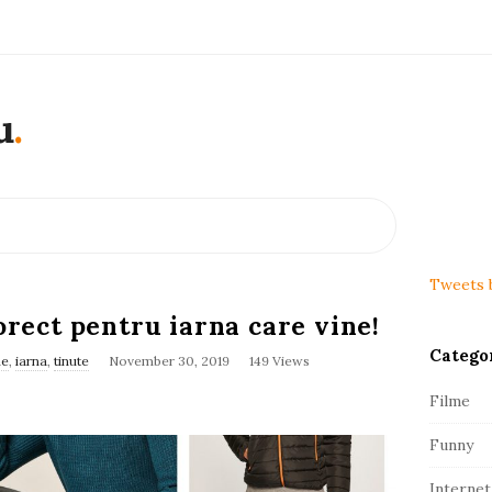
u
.
S
i
t
Tweets 
e
rect pentru iarna care vine!
S
Catego
i
ne
,
iarna
,
tinute
November 30, 2019
149 Views
d
Filme
e
Funny
b
a
Internet