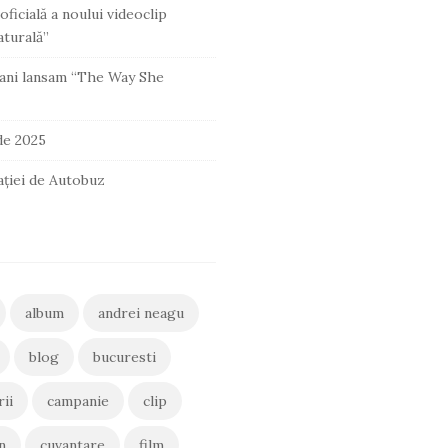
oficială a noului videoclip
turală”
ani lansam “The Way She
 de 2025
ației de Autobuz
album
andrei neagu
blog
bucuresti
rii
campanie
clip
n
cuvantare
film