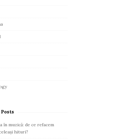
ma
l
ogy
 Posts
a în muzică: de ce refacem
eleași hituri?