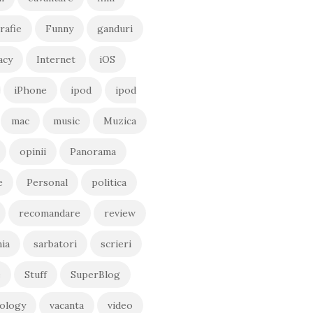
rafie
Funny
ganduri
acy
Internet
iOS
iPhone
ipod
ipod
mac
music
Muzica
opinii
Panorama
e
Personal
politica
recomandare
review
ia
sarbatori
scrieri
e
Stuff
SuperBlog
ology
vacanta
video