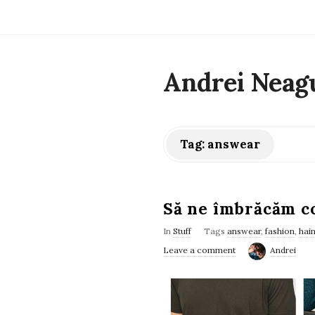
Andrei Neag
Tag:
answear
Să ne îmbrăcăm co
In
Stuff
Tags
answear
,
fashion
,
hai
Leave a comment
Andrei