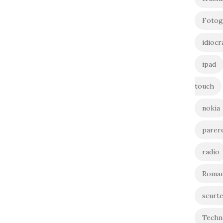
Fotog
idiocr
ipad
touch
nokia
parer
radio
Roman
scurt
Techn