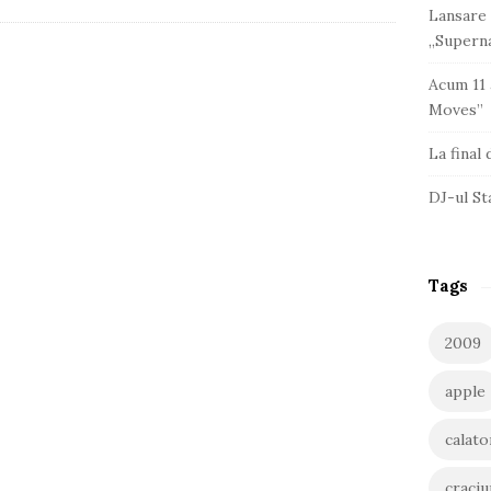
Lansare 
„Superna
Acum 11 
Moves”
La final
DJ-ul St
Tags
2009
apple
calato
craciu