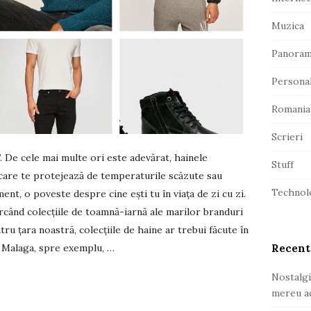
r
Muzica
Panora
Persona
Romania
Scrieri
. De cele mai multe ori este adevărat, hainele
Stuff
 care te protejează de temperaturile scăzute sau
Technol
ent, o poveste despre cine ești tu în viața de zi cu zi.
când colecțiile de toamnă-iarnă ale marilor branduri
tru țara noastră, colecțiile de haine ar trebui făcute în
n Malaga, spre exemplu,
…
Recent
Nostalgi
mereu ac