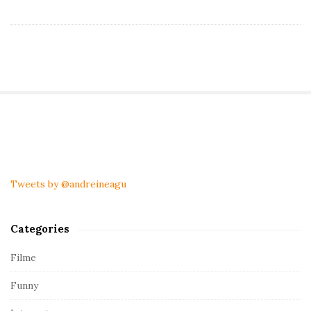
S
i
t
Tweets by @andreineagu
e
S
Categories
i
d
Filme
e
Funny
b
a