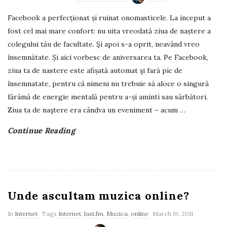
Facebook a perfecționat și ruinat onomasticele. La inceput a
fost cel mai mare confort: nu uita vreodată ziua de naștere a
colegului tău de facultate. Şi apoi s-a oprit, neavând vreo
însemnătate. Și aici vorbesc de aniversarea ta. Pe Facebook,
ziua ta de nastere este afișată automat şi fară pic de
însemnatate, pentru că nimeni nu trebuie să aloce o singură
fărâmă de energie mentală pentru a-și aminti sau sărbători.
Ziua ta de naştere era cândva un eveniment – acum
…
Continue Reading
Unde ascultam muzica online?
In
Internet
Tags
Internet
,
last.fm
,
Muzica
,
online
March 19, 2011