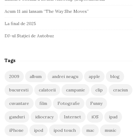
Acum 11 ani lansam “The Way She Moves”
La final de 2025
DJ-ul Stației de Autobuz
Tags
2009
album
andrei neagu
apple
blog
bucuresti
calatorii
campanie
clip
craciun
cuvantare
film
Fotografie
Funny
ganduri
idiocracy
Internet
iOS
ipad
iPhone
ipod
ipod touch
mac
music