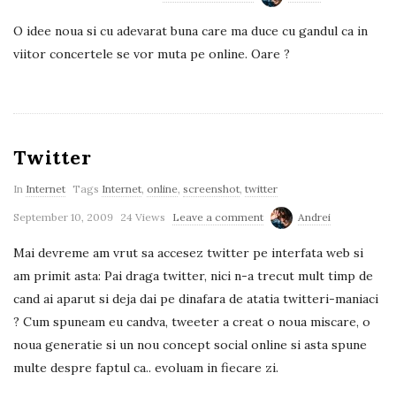
O idee noua si cu adevarat buna care ma duce cu gandul ca in
viitor concertele se vor muta pe online. Oare ?
Twitter
In
Internet
Tags
Internet
,
online
,
screenshot
,
twitter
September 10, 2009
24 Views
Leave a comment
Andrei
Mai devreme am vrut sa accesez twitter pe interfata web si
am primit asta: Pai draga twitter, nici n-a trecut mult timp de
cand ai aparut si deja dai pe dinafara de atatia twitteri-maniaci
? Cum spuneam eu candva, tweeter a creat o noua miscare, o
noua generatie si un nou concept social online si asta spune
multe despre faptul ca.. evoluam in fiecare zi.