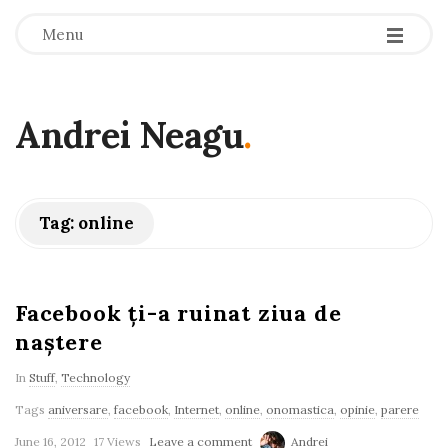
-
-
-
Menu
Andrei Neagu
.
Tag:
online
Facebook ți-a ruinat ziua de
naștere
In
Stuff
,
Technology
Tags
aniversare
,
facebook
,
Internet
,
online
,
onomastica
,
opinie
,
parere
June 16, 2012
17 Views
Leave a comment
Andrei