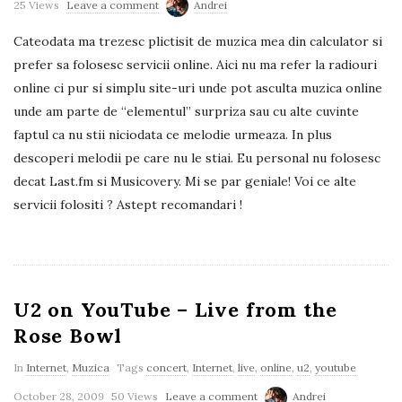
25 Views
Leave a comment
Andrei
Cateodata ma trezesc plictisit de muzica mea din calculator si
prefer sa folosesc servicii online. Aici nu ma refer la radiouri
online ci pur si simplu site-uri unde pot asculta muzica online
unde am parte de “elementul” surpriza sau cu alte cuvinte
faptul ca nu stii niciodata ce melodie urmeaza. In plus
descoperi melodii pe care nu le stiai. Eu personal nu folosesc
decat Last.fm si Musicovery. Mi se par geniale! Voi ce alte
servicii folositi ? Astept recomandari !
U2 on YouTube – Live from the
Rose Bowl
In
Internet
,
Muzica
Tags
concert
,
Internet
,
live
,
online
,
u2
,
youtube
October 28, 2009
50 Views
Leave a comment
Andrei