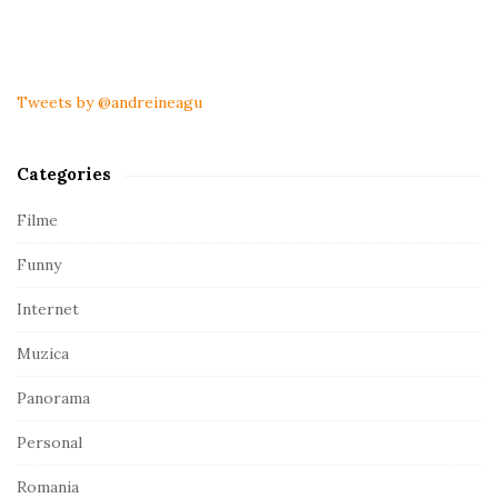
S
i
t
Tweets by @andreineagu
e
S
Categories
i
d
Filme
e
Funny
b
a
Internet
r
Muzica
Panorama
Personal
Romania