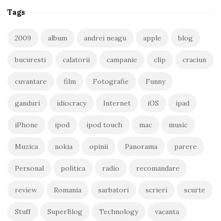
Tags
2009
album
andrei neagu
apple
blog
bucuresti
calatorii
campanie
clip
craciun
cuvantare
film
Fotografie
Funny
ganduri
idiocracy
Internet
iOS
ipad
iPhone
ipod
ipod touch
mac
music
Muzica
nokia
opinii
Panorama
parere
Personal
politica
radio
recomandare
review
Romania
sarbatori
scrieri
scurte
Stuff
SuperBlog
Technology
vacanta