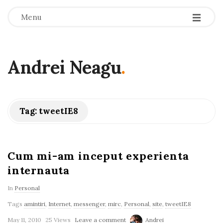
-
-
-
Menu
Andrei Neagu
.
Tag:
tweetIE8
Cum mi-am inceput experienta
internauta
In
Personal
Tags
amintiri
,
Internet
,
messenger
,
mirc
,
Personal
,
site
,
tweetIE8
May 11, 2010
25 Views
Leave a comment
Andrei