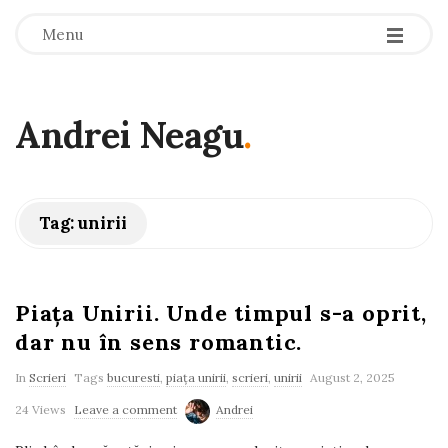
-
-
-
Menu
Andrei Neagu
.
Tag:
unirii
Piața Unirii. Unde timpul s-a oprit,
dar nu în sens romantic.
In
Scrieri
Tags
bucuresti
,
piața unirii
,
scrieri
,
unirii
August 2, 2025
24 Views
Leave a comment
Andrei