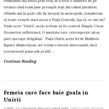
Plimbându-mă astăzi prin oraș, m-a lovit o amintire de pe
vremea când eram june proaspăt ieșit din cuibul părintesc.
Aflându-mă în acele zile de început în metropolă, consideram
că toate orașele mari aveau o Piață Centrală. Așa că, ce-am zis?
Unde scrie “Unirii”, acolo trebuie să fie centrul. Simplu. Curat.
Geometrie sufletească. O naivitate care, retrospectiv, mi se
pare aproape drăgălașă. Piața Unirii, acest fel de Madison
Square dâmbovițean, are totuși o istorie interesantă, dacă
scormonești puțin sub praful
…
Continue Reading
Femeia care face baie goala in
Unirii
In
Stuff
Tags
bucuresti
,
idiocracy
,
naked
,
unirii
April 27, 2009
65 Views