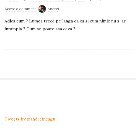
Leave a comment
Andrei
Adica cum ? Lumea trece pe langa ea ca si cum nimic nu s-ar
intampla ? Cum se poate asa ceva ?
S
i
t
Tweets by @andreineagu
e
S