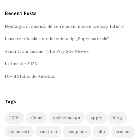
Recent Posts
Nostalgia în muzică: de ce refacem mereu aceleași hituri?
Lansare oficială a noului videoclip „Supernaturală”
Acum 11 ani lansam “The Way She Moves”
La final de 2025
DJ-ul Stației de Autobuz
Tags
2009
album
andrei neagu
apple
blog
bucuresti
calatorii
campanie
clip
craciun