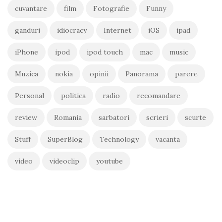
cuvantare
film
Fotografie
Funny
ganduri
idiocracy
Internet
iOS
ipad
iPhone
ipod
ipod touch
mac
music
Muzica
nokia
opinii
Panorama
parere
Personal
politica
radio
recomandare
review
Romania
sarbatori
scrieri
scurte
Stuff
SuperBlog
Technology
vacanta
video
videoclip
youtube