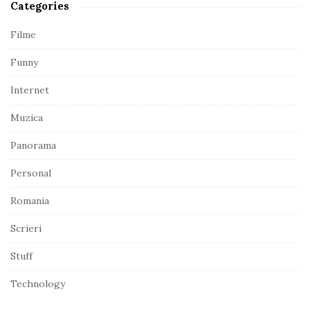
Categories
i
d
Filme
e
Funny
b
a
Internet
r
Muzica
Panorama
Personal
Romania
Scrieri
Stuff
Technology