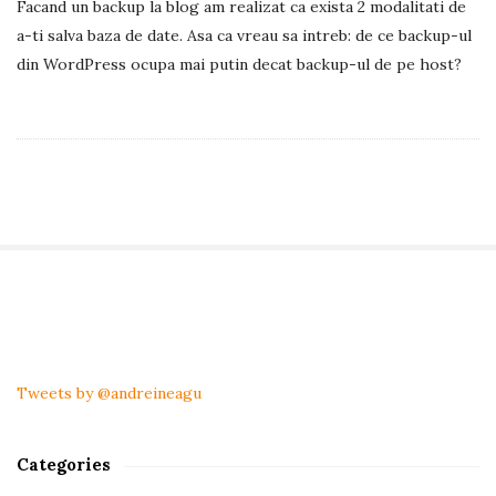
Facand un backup la blog am realizat ca exista 2 modalitati de
a-ti salva baza de date. Asa ca vreau sa intreb: de ce backup-ul
din WordPress ocupa mai putin decat backup-ul de pe host?
S
i
t
Tweets by @andreineagu
e
S
Categories
i