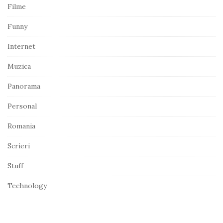
d
Filme
e
Funny
b
a
Internet
r
Muzica
Panorama
Personal
Romania
Scrieri
Stuff
Technology