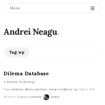
-
-
-
Menu
Andrei Neagu
.
Tag:
wp
Dilema Database
In
Internet
,
Technology
Tags
database
,
dilema
,
intrebare
,
mysql
,
wordpress
,
wp
June 3, 2012
49 Views
Leave a comment
Andrei