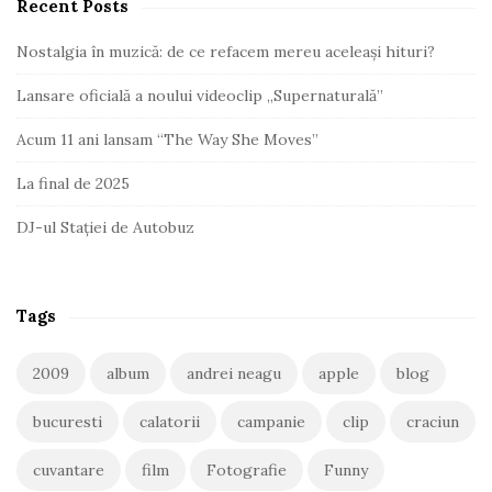
Recent Posts
Nostalgia în muzică: de ce refacem mereu aceleași hituri?
Lansare oficială a noului videoclip „Supernaturală”
Acum 11 ani lansam “The Way She Moves”
La final de 2025
DJ-ul Stației de Autobuz
Tags
2009
album
andrei neagu
apple
blog
bucuresti
calatorii
campanie
clip
craciun
cuvantare
film
Fotografie
Funny