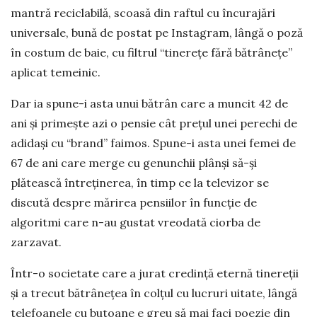
mantră reciclabilă, scoasă din raftul cu încurajări
universale, bună de postat pe Instagram, lângă o poză
în costum de baie, cu filtrul “tinerețe fără bătrânețe”
aplicat temeinic.
Dar ia spune-i asta unui bătrân care a muncit 42 de
ani și primește azi o pensie cât prețul unei perechi de
adidași cu “brand” faimos. Spune-i asta unei femei de
67 de ani care merge cu genunchii plânși să-și
plătească întreținerea, în timp ce la televizor se
discută despre mărirea pensiilor în funcție de
algoritmi care n-au gustat vreodată ciorba de
zarzavat.
Într-o societate care a jurat credință eternă tinereții
și a trecut bătrânețea în colțul cu lucruri uitate, lângă
telefoanele cu butoane e greu să mai faci poezie din