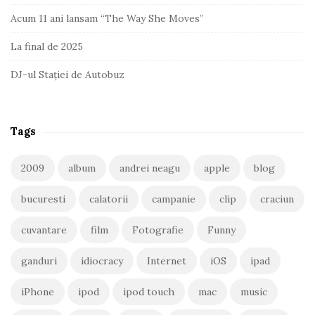
Acum 11 ani lansam “The Way She Moves”
La final de 2025
DJ-ul Stației de Autobuz
Tags
2009
album
andrei neagu
apple
blog
bucuresti
calatorii
campanie
clip
craciun
cuvantare
film
Fotografie
Funny
ganduri
idiocracy
Internet
iOS
ipad
iPhone
ipod
ipod touch
mac
music