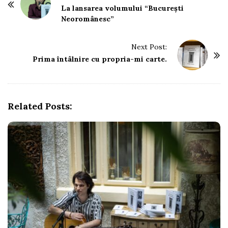
o
La lansarea volumului “București
Neoromânesc”
s
t
Next Post:
N
Prima întâlnire cu propria-mi carte.
a
v
i
g
Related Posts:
a
t
i
o
n