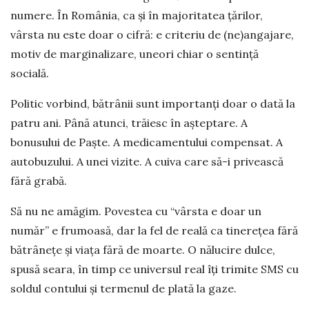
numere. În România, ca și în majoritatea țărilor,
vârsta nu este doar o cifră: e criteriu de (ne)angajare,
motiv de marginalizare, uneori chiar o sentință
socială.
Politic vorbind, bătrânii sunt importanți doar o dată la
patru ani. Până atunci, trăiesc în așteptare. A
bonusului de Paște. A medicamentului compensat. A
autobuzului. A unei vizite. A cuiva care să-i privească
fără grabă.
Să nu ne amăgim. Povestea cu “vârsta e doar un
număr” e frumoasă, dar la fel de reală ca tinerețea fără
bătrânețe și viața fără de moarte. O nălucire dulce,
spusă seara, în timp ce universul real îți trimite SMS cu
soldul contului și termenul de plată la gaze.