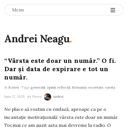
-
-
-
Menu
Andrei Neagu
.
“Vârsta este doar un număr.” O fi.
Dar și data de expirare e tot un
număr.
In
Scrieri
Tags
generatii
,
opinii
,
reflecții
,
Romania
,
societate
,
varsta
June 17, 2025
44 Views
Andrei
Ne place să rostim cu emfază, aproape ca pe o
incantație motivațională: vârsta este doar un număr.
Tocmai ce am auzit asta mai devreme la radio. O