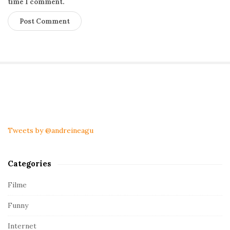
time I comment.
S
i
t
Tweets by @andreineagu
e
S
Categories
i
d
Filme
e
Funny
b
a
Internet