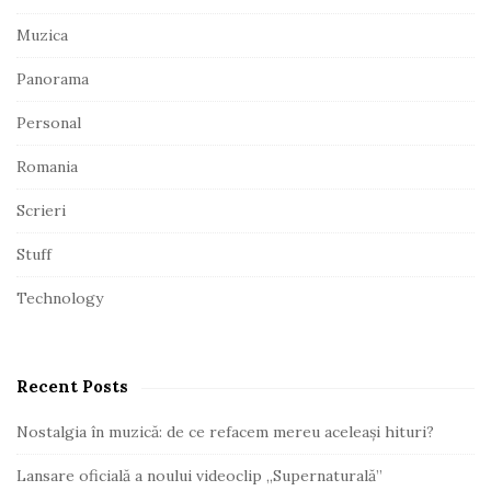
r
Muzica
Panorama
Personal
Romania
Scrieri
Stuff
Technology
Recent Posts
Nostalgia în muzică: de ce refacem mereu aceleași hituri?
Lansare oficială a noului videoclip „Supernaturală”