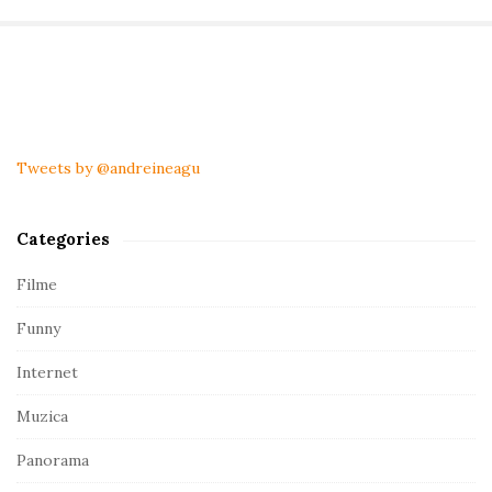
s
D
a
S
y
i
!
t
Tweets by @andreineagu
e
S
Categories
i
d
Filme
e
Funny
b
a
Internet
r
Muzica
Panorama