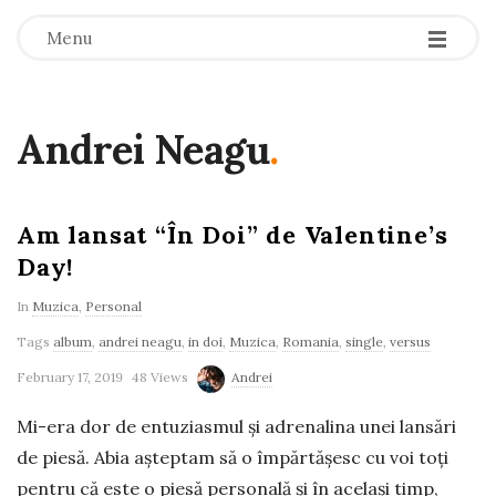
-
-
-
Menu
Andrei Neagu
.
Am lansat “În Doi” de Valentine’s
Day!
In
Muzica
,
Personal
Tags
album
,
andrei neagu
,
in doi
,
Muzica
,
Romania
,
single
,
versus
February 17, 2019
48 Views
Andrei
Mi-era dor de entuziasmul și adrenalina unei lansări
de piesă. Abia așteptam să o împărtășesc cu voi toți
pentru că este o piesă personală și în același timp,