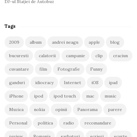
DJ-ul Stației de Autobuz
Tags
2009
album
andrei neagu
apple
blog
bucuresti
calatorii
campanie
clip
craciun
cuvantare
film
Fotografie
Funny
ganduri
idiocracy
Internet
iOS
ipad
iPhone
ipod
ipod touch
mac
music
Muzica
nokia
opinii
Panorama
parere
Personal
politica
radio
recomandare
review
Romania
sarbatori
scrieri
scurte