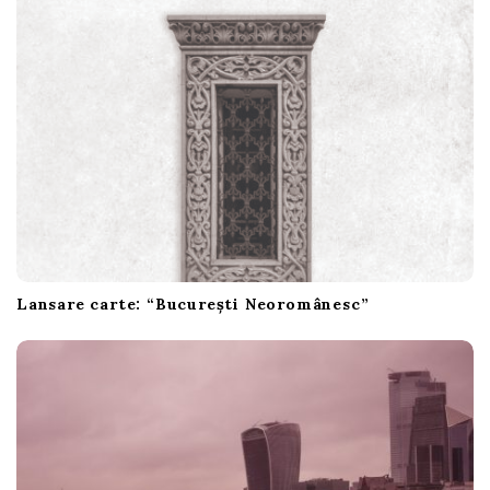
n
Lansare carte: “București Neoromânesc”