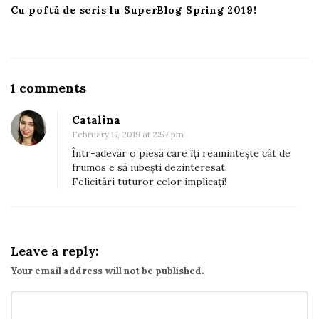
Cu poftă de scris la SuperBlog Spring 2019!
O
1 comments
n
Catalina
A
February 17, 2019 at 2:57 pm
m
Într-adevăr o piesă care îți reamintește cât de
l
frumos e să iubești dezinteresat.
Felicitări tuturor celor implicați!
a
n
s
a
Leave a reply:
t
Your email address will not be published.
“
Î
n