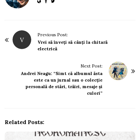
P
Previous Post:
V
o
Vrei să înveți să cânți la chitară
electrică
s
t
Next Post:
N
Andrei Neagu: “Simt că albumul ăsta
a
este ca un jurnal sau o colecție
v
personală de stări, trăiri, mesaje și
i
culori”
g
a
t
Related Posts:
i
o