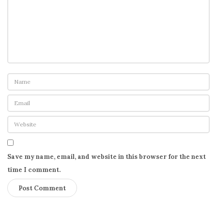
D
o
i
”
d
e
V
a
l
e
n
t
Save my name, email, and website in this browser for the next
i
time I comment.
n
e
’