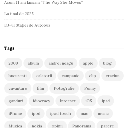
Acum 11 ani lansam “The Way She Moves”
La final de 2025
DJ-ul Stației de Autobuz
Tags
2009
album
andrei neagu
apple
blog
bucuresti
calatorii
campanie
clip
craciun
cuvantare
film
Fotografie
Funny
ganduri
idiocracy
Internet
iOS
ipad
iPhone
ipod
ipod touch
mac
music
Muzica
nokia
opinii
Panorama
parere