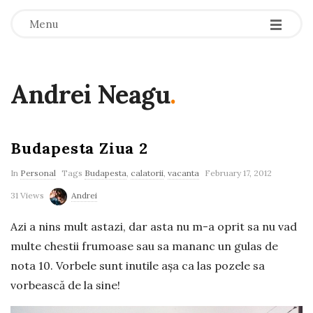
-
-
-
Menu
Andrei Neagu
.
Budapesta Ziua 2
In
Personal
Tags
Budapesta
,
calatorii
,
vacanta
February 17, 2012
31 Views
Andrei
Azi a nins mult astazi, dar asta nu m-a oprit sa nu vad
multe chestii frumoase sau sa mananc un gulas de
nota 10. Vorbele sunt inutile așa ca las pozele sa
vorbească de la sine!