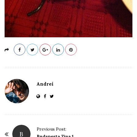
Andrei
P
Previous Post:
B
o
Budapesta Ziua 1