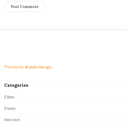
S
i
t
Tweets by @andreineagu
e
S
Categories
i
d
Filme
e
Funny
b
a
Internet
r