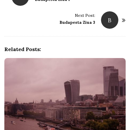
s
t
Next Post:
B
Budapesta Ziua 3
N
a
v
i
Related Posts:
g
a
t
i
o
n