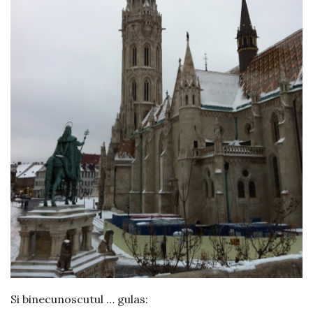
Si binecunoscutul … gulas: