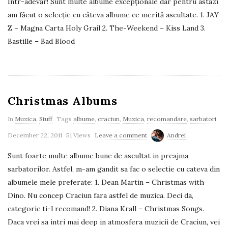
Într-adevăr! Sunt multe albume excepționale dar pentru astăzi
am făcut o selecție cu câteva albume ce merită ascultate. 1. JAY
Z – Magna Carta Holy Grail 2. The-Weekend – Kiss Land 3.
Bastille – Bad Blood
Christmas Albums
In
Muzica
,
Stuff
Tags
albume
,
craciun
,
Muzica
,
recomandare
,
sarbatori
December 22, 2011
51 Views
Leave a comment
Andrei
Sunt foarte multe albume bune de ascultat in preajma
sarbatorilor. Astfel, m-am gandit sa fac o selectie cu cateva din
albumele mele preferate: 1. Dean Martin – Christmas with
Dino. Nu concep Craciun fara astfel de muzica. Deci da,
categoric ti-l recomand! 2. Diana Krall – Christmas Songs.
Daca vrei sa intri mai deep in atmosfera muzicii de Craciun, vei