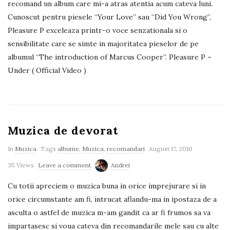
recomand un album care mi-a atras atentia acum cateva luni.
Cunoscut pentru piesele “Your Love” sau “Did You Wrong”,
Pleasure P exceleaza printr-o voce senzationala si o
sensibilitate care se simte in majoritatea pieselor de pe
albumul “The introduction of Marcus Cooper”. Pleasure P –
Under ( Official Video )
Muzica de devorat
In
Muzica
Tags
albume
,
Muzica
,
recomandari
August 17, 2010
35 Views
Leave a comment
Andrei
Cu totii apreciem o muzica buna in orice imprejurare si in
orice circumstante am fi, intrucat aflandu-ma in ipostaza de a
asculta o astfel de muzica m-am gandit ca ar fi frumos sa va
impartasesc si voua cateva din recomandarile mele sau cu alte