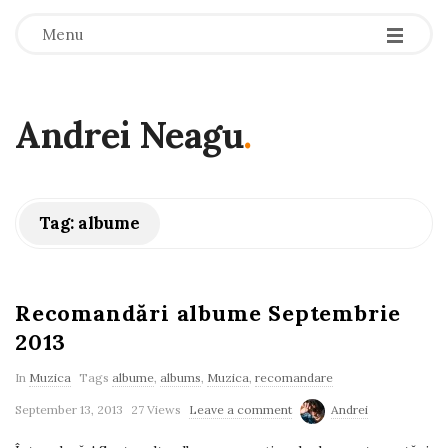
-
-
-
Menu
Andrei Neagu
.
Tag:
albume
Recomandări albume Septembrie
2013
In
Muzica
Tags
albume
,
albums
,
Muzica
,
recomandare
September 13, 2013
27 Views
Leave a comment
Andrei