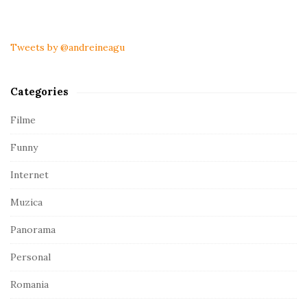
S
i
t
Tweets by @andreineagu
e
S
Categories
i
d
Filme
e
Funny
b
a
Internet
r
Muzica
Panorama
Personal
Romania