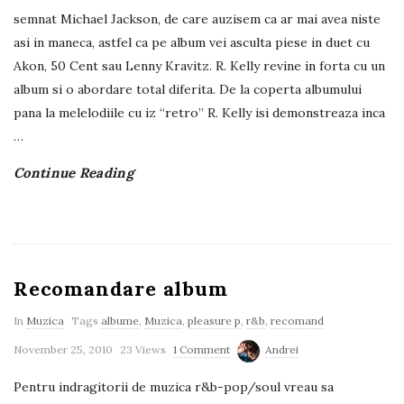
semnat Michael Jackson, de care auzisem ca ar mai avea niste
asi in maneca, astfel ca pe album vei asculta piese in duet cu
Akon, 50 Cent sau Lenny Kravitz. R. Kelly revine in forta cu un
album si o abordare total diferita. De la coperta albumului
pana la melelodiile cu iz “retro” R. Kelly isi demonstreaza inca
…
Continue Reading
Recomandare album
In
Muzica
Tags
albume
,
Muzica
,
pleasure p
,
r&b
,
recomand
November 25, 2010
23 Views
1 Comment
Andrei
Pentru indragitorii de muzica r&b-pop/soul vreau sa