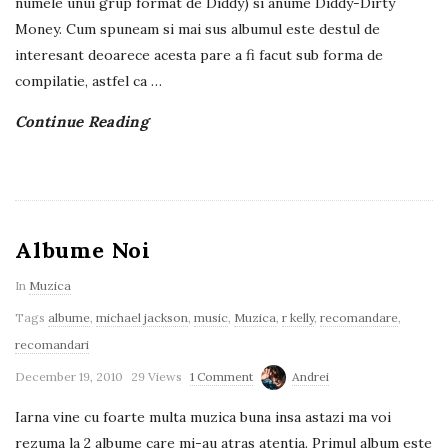
numele unui grup format de Diddy) si anume Diddy-Dirty
Money. Cum spuneam si mai sus albumul este destul de
interesant deoarece acesta pare a fi facut sub forma de
compilatie, astfel ca
…
Continue Reading
Albume Noi
In
Muzica
Tags
albume
,
michael jackson
,
music
,
Muzica
,
r kelly
,
recomandare
,
recomandari
December 19, 2010
29 Views
1 Comment
Andrei
Iarna vine cu foarte multa muzica buna insa astazi ma voi
rezuma la 2 albume care mi-au atras atentia. Primul album este