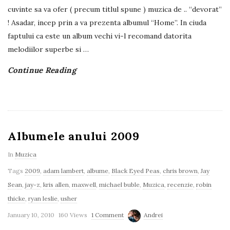
cuvinte sa va ofer ( precum titlul spune ) muzica de .. “devorat”
! Asadar, incep prin a va prezenta albumul “Home”. In ciuda
faptului ca este un album vechi vi-l recomand datorita
melodiilor superbe si
…
Continue Reading
Albumele anului 2009
In
Muzica
Tags
2009
,
adam lambert
,
albume
,
Black Eyed Peas
,
chris brown
,
Jay
Sean
,
jay-z
,
kris allen
,
maxwell
,
michael buble
,
Muzica
,
recenzie
,
robin
thicke
,
ryan leslie
,
usher
January 10, 2010
160 Views
1 Comment
Andrei