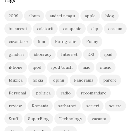
Tags
2009
album
andrei neagu
apple
blog
bucuresti
calatorii
campanie
clip
craciun
cuvantare
film
Fotografie
Funny
ganduri
idiocracy
Internet
iOS
ipad
iPhone
ipod
ipod touch
mac
music
Muzica
nokia
opinii
Panorama
parere
Personal
politica
radio
recomandare
review
Romania
sarbatori
scrieri
scurte
Stuff
SuperBlog
Technology
vacanta